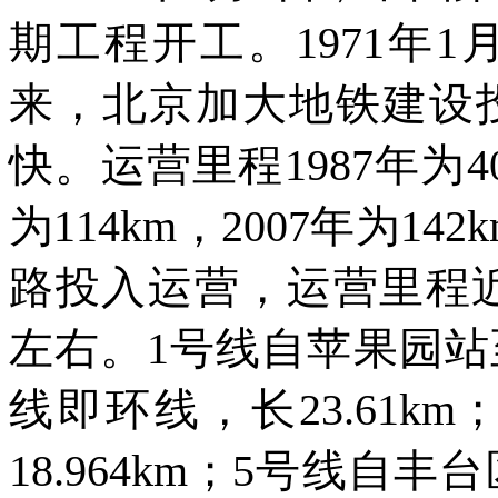
期工程开工。
1971
年
1
来，北京加大地铁建设
快。运营里程
1987
年为
4
为
114km
，
2007
年为
142
路投入运营，运营里程
左右。
1
号线自苹果园站
线即环线，长
23.61km
18.964km
；
5
号线自丰台