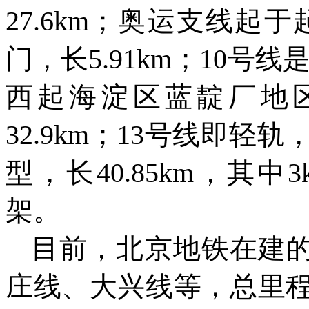
27.6km
；奥运支线起于
门，长
5.91km
；
10
号线
西起海淀区蓝靛厂地
32.9km
；
13
号线即轻轨
型，长
40.85km
，其中
3
架。
目前，北京地铁在建
庄线、大兴线等，总里